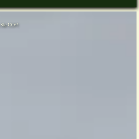
 Sie CO²!